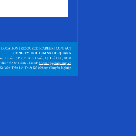
ì quảng cáo của bạn sẽ được hiển thị.
 năng thực sự, mà nó còn là một hình
|
LOCATION
|
RESOURCE
|
CAREER
|
CONTACT
CONG TY TNHH TM SX HO QUANG
nh Chiểu, KP 2, P. Bình Chiểu, Q. Thủ Đức, HCM
: +84.8.62 834 546 - Email:
hoquang@hoquang.vn
 Ke Web
Trần Lê
:
Thiết Kế Website Chuyên Nghiệp