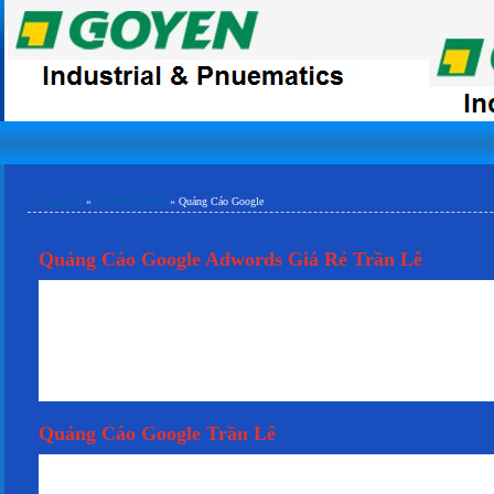
Trang chủ
»
Tin Tức Nội Bộ
»
Quảng Cáo Google
Quảng Cáo Google Adwords Giá Rẻ Trần Lê
Ngoài ra nếu bạn gặp bất kỳ những trở ngại nào về kỹ thuật, đừng quá lo lắ
giúp bạn gỡ rối những vấn đề phát sinh. Mọi thông tin chi tiết cũng như
lòng truy cập website www.tranlegroup.com hay bạn cũng có thể gọi điệ
nhân viên tư vấn của chúng tôi luôn sẵn sàng phục vụ bạn bất cứ khi nà
khi bạn có nhu cầu nhé.
Quảng Cáo Google Trần Lê
Quảng Cáo Google là hình thức quảng cáo tốt nhất và hiệu quả nhất 