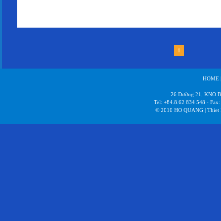
bạn. Mỗi khi khách hàng tiềm năng tìm kiếm sản phẩm hoặc dịch vụ th
Quảng Cáo Google không những mang đến cho bạn những khách hàng tiềm
thức quảng bá thương hiệu rất tốt cho công ty bạn.
1
HOME
26 Đường 21, KNO Bì
Tel: +84.8.62 834 548 - Fax
© 2010 HO QUANG |
Thiet