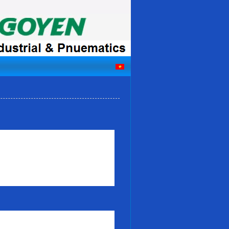
ng, chúng tôi sẽ hỗ trợ bạn tối ưu nhất,
 những dịch vụ khác của Trần lê bạn vui
n thoại trực tiếp cho chúng tôi. Những
o, nhấc máy lên gọi cho chúng tôi ngay
hiện nay cho sản phẩm và dịch vụ
của