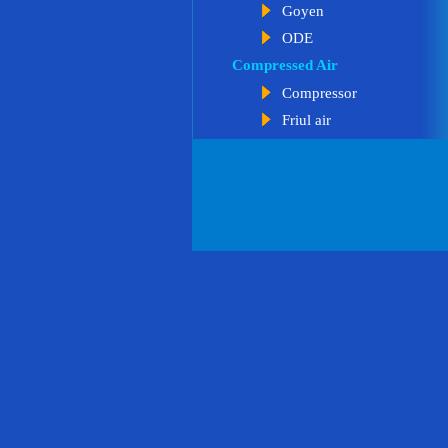
Goyen
ODE
Compressed Air
Compressor
Friul air