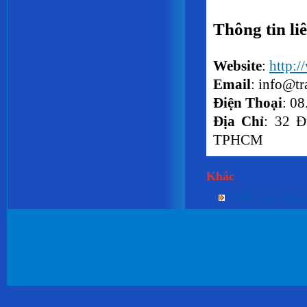
Thông tin li
Website
:
http:
Email
: info@t
Điện Thoại
: 0
Địa Chỉ
: 32 Đ
TPHCM
Khác
Quảng Cáo Google 