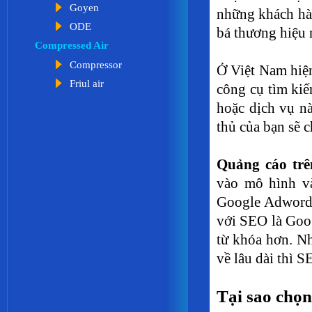
Goyen
những khách hàn
ODE
bá thương hiệu 
Compressed Air
Compressor
Ở Việt Nam hiệ
Friul air
công cụ tìm kiế
hoặc dịch vụ n
thủ của bạn sẽ 
Quảng cáo trê
vào mô hình v
Google Adwords
với SEO là Goog
từ khóa hơn. N
về lâu dài thì S
Tại sao chọ