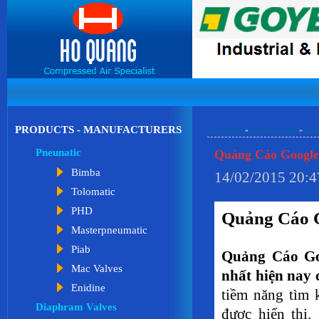
PRODUCTS - MANUFACTURERS
Trang chủ
»
Tin Tức Nội Bộ
»
Quản
Pneunatic
Quảng Cáo Google
Bimba
14/02/2015 20:4
Tolomatic
PHD
Quảng Cáo G
Masterpneumatic
Piab
Quảng Cáo Goo
Mac Valves
nhất hiện nay 
Enidine
tiềm năng tìm 
Diaphram Valves
được hiển thị