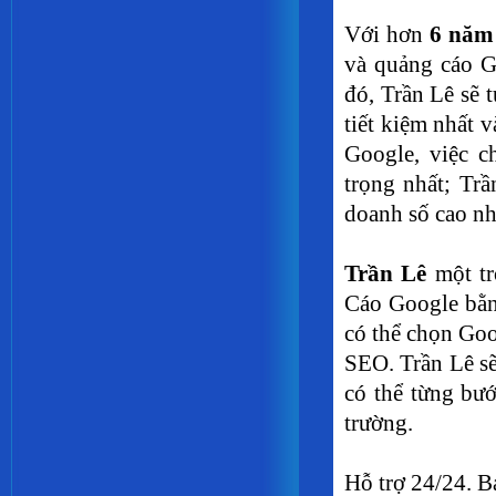
Với hơn
6 năm
và quảng cáo 
đó, Trần Lê sẽ 
tiết kiệm nhất 
Google, việc c
trọng nhất; Tr
doanh số cao nh
Trần Lê
một tr
Cáo Google bằn
có thể chọn Goo
SEO. Trần Lê sẽ
có thể từng bướ
trường.
Hỗ trợ 24/24. B