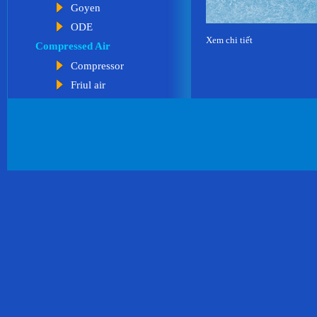
Goyen
ODE
Xem chi tiết
Compressed Air
Compressor
Friul air