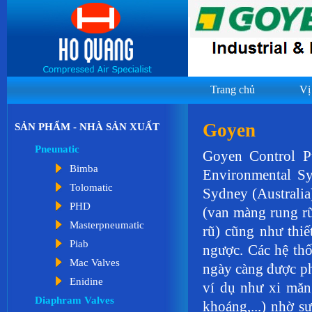
Trang chủ
Vị
Goyen
SẢN PHẨM - NHÀ SẢN XUẤT
Pneunatic
Goyen Control Pt
Bimba
Environmental Sy
Tolomatic
Sydney (Australia)
PHD
(van màng rung rũ 
Masterpneumatic
rũ) cũng như thiế
Piab
ngược. Các hệ th
Mac Valves
ngày càng được ph
Enidine
ví dụ như xi măng
Diaphram Valves
khoáng,...) nhờ s